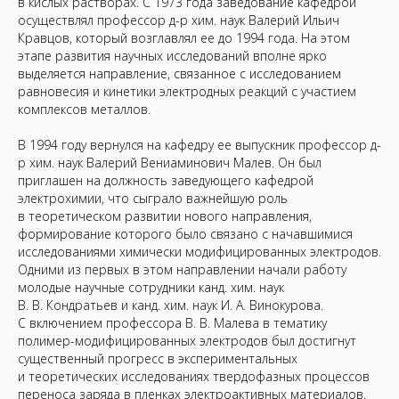
в кислых растворах. С 1973 года заведование кафедрой
осуществлял профессор д-р хим. наук Валерий Ильич
Кравцов, который возглавлял ее до 1994 года. На этом
этапе развития научных исследований вполне ярко
выделяется направление, связанное с исследованием
равновесия и кинетики электродных реакций с участием
комплексов металлов.
В 1994 году вернулся на кафедру ее выпускник профессор д-
р хим. наук Валерий Вениаминович Малев. Он был
приглашен на должность заведующего кафедрой
электрохимии, что сыграло важнейшую роль
в теоретическом развитии нового направления,
формирование которого было связано с начавшимися
исследованиями химически модифицированных электродов.
Одними из первых в этом направлении начали работу
молодые научные сотрудники канд. хим. наук
В. В. Кондратьев и канд. хим. наук И. А. Винокурова.
С включением профессора В. В. Малева в тематику
полимер-модифицированных электродов был достигнут
существенный прогресс в экспериментальных
и теоретических исследованиях твердофазных процессов
переноса заряда в пленках электроактивных материалов.