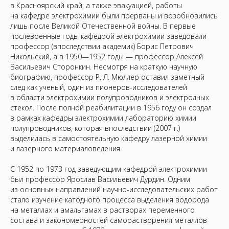
в Красноярский край, а также эвакуацией, работы
на кафедре электро­химии были прерваны и возобновились
лишь после Великой Отечественной войны. В первые
после­военные годы кафедрой электрохимии заведовали
профессор (впоследствии академик) Борис Пет­рович
Никольский, а в 1950—1952 годы — про­фессор Алексей
Васильевич Сторонкин. Несмотря на краткую научную
биографию, профессор Р. Л. Мюллер оставил заметный
след как ученый, один из пионеров-исследователей
в области электрохимии полупроводников и электродных
стекол. После полной реабилитации в 1956 году он создал
в рамках кафедры электрохимии лабораторию химии
полупроводников, которая впоследствии (2007 г.)
выделилась в самостоятельную кафедру лазерной химии
и лазерного материаловедения.
С 1952 по 1973 год заведующим кафед­рой электрохимии
был профессор Ярослав Васильевич Дурдин. Одним
из основных направлений научно-исследова­тельских работ
стало изучение катодного процесса выделения водорода
на металлах и амальгамах в растворах переменного
состава и закономерностей саморастворения металлов