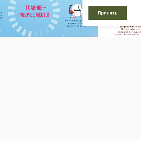
Принять
ионного обучения
Лучшие онлай