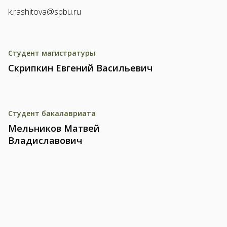
k.rashitova@spbu.ru
Студент магистратуры
Скрипкин Евгений Васильевич
Студент бакалавриата
Мельников Матвей
Владиславович