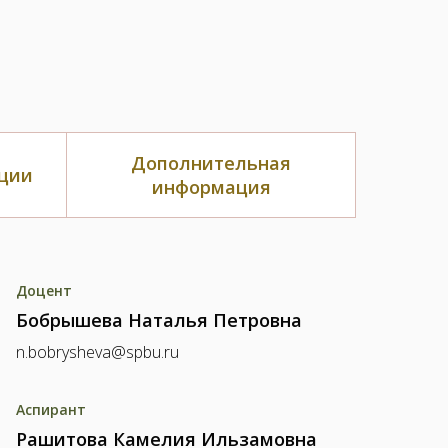
Дополнительная
ции
информация
Доцент
Бобрышева Наталья Петровна
n.bobrysheva@spbu.ru
Аспирант
Рашитова Камелия Ильзамовна