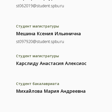
st062019@student.spbu.ru
Студент магистратуры
Мешина Ксения Ильинична
st097920@student.spbu.ru
Студент магистратуры
Карслиду Анастасия Алексиос
Студент бакалавриата
Михайлова Мария Андреевна