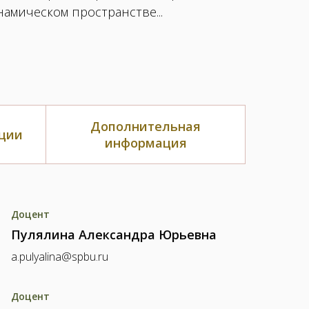
мическом пространстве...
Дополнительная
ции
информация
Доцент
Пулялина Александра Юрьевна
a.pulyalina@spbu.ru
Доцент