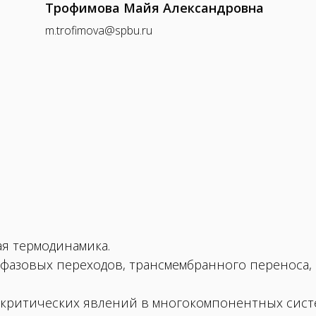
Трофимова Майя Александровна
m.trofimova@spbu.ru
я термодинамика.
фазовых переходов, трансмембранного переноса,
критических явлений в многокомпонентных систе