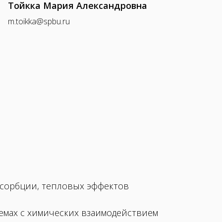
Тойкка Мария Александровна
m.toikka@spbu.ru
 сорбции, тепловых эффектов
мах с химических взаимодействием