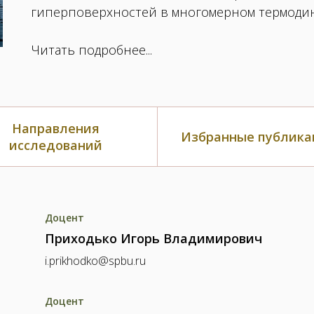
гиперповерхностей в многомерном термодина
Читать подробнее...
Направления
Избранные публика
исследований
Доцент
Приходько Игорь Владимирович
i.prikhodko@spbu.ru
Доцент