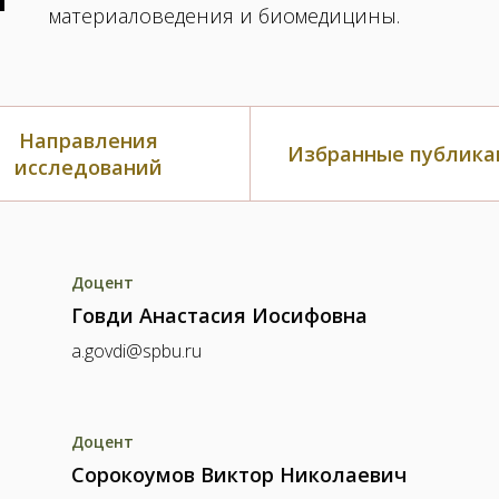
материаловедения и биомедицины.
Направления
Избранные публика
исследований
Доцент
Говди Анастасия Иосифовна
a.govdi@spbu.ru
Доцент
Сорокоумов Виктор Николаевич