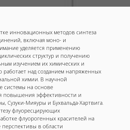
отке инновационных методов синтеза
инений, включая моно- и
имание уделяется применению
циклических структур и получению
ьным изучением их химических и
но работает над созданием напряженных
нальной химии. В научной
е системы на основе
ля повышения эффективности и
, Сузуки-Мияуры и Бухвальда-Хартвига.
интезу флуоресцирующих
аботке флуорогенных красителей на
е перспективы в области