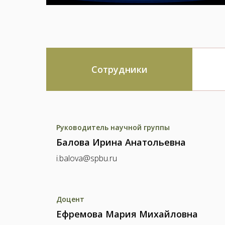
Сотрудники
Руководитель научной группы
Балова Ирина Анатольевна
i.balova@spbu.ru
Доцент
Ефремова Мария Михайловна