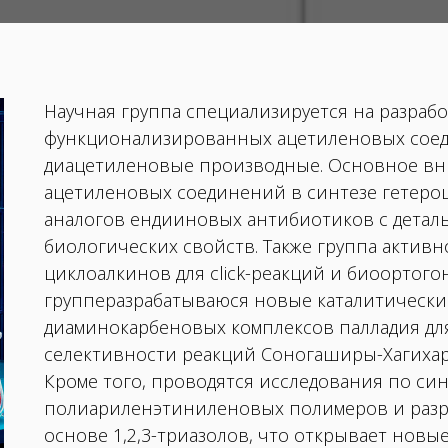
Научная группа специализируется на разраб
функционализированных ацетиленовых соед
диацетиленовые производные. Основное вн
ацетиленовых соединений в синтезе гетеро
аналогов ендииновых антибиотиков с детал
биологических свойств. Также группа актив
циклоалкинов для
click-
реакций и биоортого
групперазрабатываюся новые каталитически
диаминокарбеновых комплексов палладия д
селективности реакций Соногаширы-Хагихары
Кроме того, проводятся исследования по с
полиариленэтиниленовых полимеров и разр
основе 1,2,3-триазолов, что открывает новы