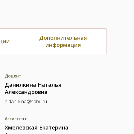
Дополнительная
ции
информация
Доцент
Данилкина Наталья
Александровна
n.danilkina@spbu.ru
Ассистент
Хмелевская Екатерина