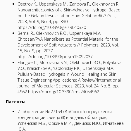
Osetrov K., Uspenskaya M., Zaripova F., Olekhnovich R.
Nanoarchitectonics of a Skin-Adhesive Hydrogel Based
on the Gelatin Resuscitation Fluid Gelatinol® // Gels,
2023, Vol. 9, No. 4, pp. 330
https://doi.org/10.3390/gels9040330
Bernal R., Olekhnovich R.O., Uspenskaya M.V.
Chitosan/PVA Nanofibers as Potential Material for the
Development of Soft Actuators // Polymers, 2023, Vol.
15, No. 9, pp. 2037
https://doi.org/10.3390/polym15092037
Elangwe C., Morozkina S.N., Olekhnovich R.О., Polyakova
V.O., Krasichkov A., Yablonskiy P.K., Uspenskaya M.V.
Pullulan-Based Hydrogels in Wound Healing and Skin
Tissue Engineering Applications: A Review//International
Journal of Molecular Sciences, 2023, Vol. 24, No. 5, pp.
4962 https://doi.org/10.3390/ijms24054962
Патенты
Изобретение № 2715478 «Способ определения
концентрации свинца (II) в водных образцах»,
Успенская М.В., Фокина М.И., Денисюк И.Ю., Игнатьева
Ю.А.