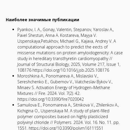
Наиболее значимые публикации
Pyankov, I. A., Gonay, Valentin, Stepanov, Yaroslav A.,
Pavel Shestun, Anna A. Kostareva, Mayya V.
Uspenskaya,Petukhov, Michael G., Kajava, Andrey V. A
computational approach to predict the effects of
missense mutations on protein amyloidogenicity: A case
study in hereditary transthyretin cardiomyopathy //
Journal of Structural Biology, 2025, Volume 217, Issue 1,
108176 https://doi.org/10.1016/j.jsb.2025.108176
Moroshkina А., Ponomareva А., Mislavskii V.,
Sereshchenko E., Gubernov V., Viatcheslav Bykov V.,
Minaev S. Activation Energy of Hydrogen–Methane
Mixtures // Fire. 2024. Vol. 7(2). 42.
https://doi.org/10.3390/fire7020042
Samuilova E., Ponomareva A., Sitnikova V., Zhilenkov A.,
Kichigina O., Uspenskaya M. A study of plant-filled
polymer composites based on highly plasticized
polyvinyl chloride // Polymers. 2024. Vol. 16. No. 11. pp.
1551. https://doi.org/10.3390/polym16111551