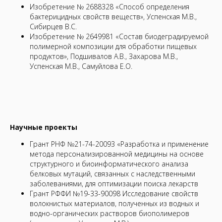
Изобретение № 2688328 «Способ определения
бактерицидных свойств веществ», Успенская М.В.,
Сибирцев В.С.
Изобретение № 2649981 «Состав биодеградируемой
полимерной композиции для обработки пищевых
продуктов», Подшивалов А.В., Захарова М.В.,
Успенская М.В., Самуйлова Е.О.
Научные проекты
Грант РНФ №21-74-20093 «Разработка и применение
метода персонализированной медицины на основе
структурного и биоинформатического анализа
белковых мутаций, связанных с наследственными
заболеваниями, для оптимизации поиска лекарств
Грант РФФИ №19-33-90098 Исследование свойств
волокнистых материалов, полученных из водных и
водно-органических растворов биополимеров